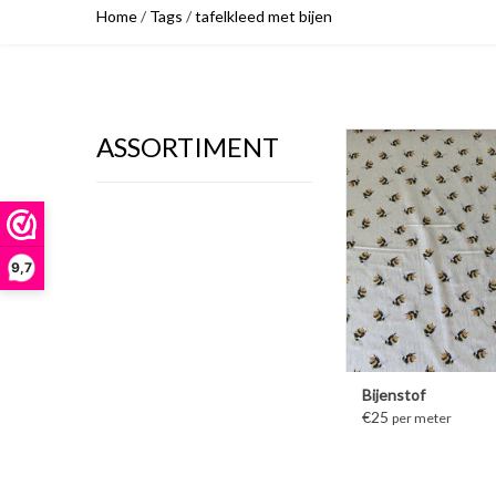
Home
/
Tags
/
tafelkleed met bijen
ASSORTIMENT
MEER INFORM
9,7
Bijenstof
€25
per meter