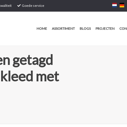
waliteit
Goede service
HOME
ASSORTIMENT
BLOGS
PROJECTEN
CON
n getagd
lkleed met