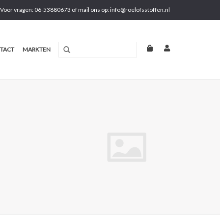
Voor vragen: 06-53880673 of mail ons op:
info@roelofsstoffen.nl
TACT
MARKTEN