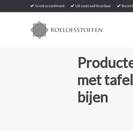
Groot assortiment
Uit voorraad leverbaar
Beste k
Producte
met tafe
bijen