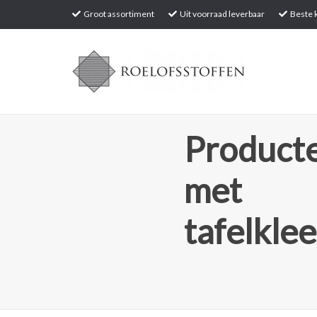
Groot assortiment
Uit voorraad leverbaar
Beste k
Producte
met
tafelkl