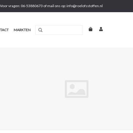
Voor vragen: 06-53880673 of mail ons op:
info@roelofsstoffen.nl
TACT
MARKTEN