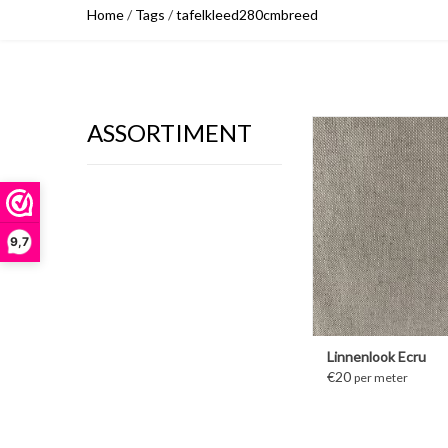
Home
/
Tags
/
tafelkleed280cmbreed
ASSORTIMENT
MEER INFORM
9,7
Linnenlook Ecru
€20
per meter