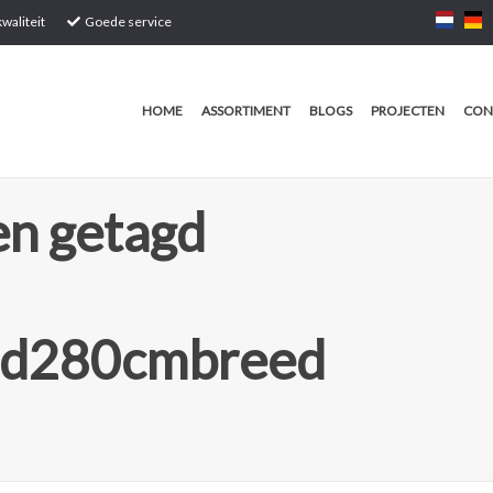
waliteit
Goede service
HOME
ASSORTIMENT
BLOGS
PROJECTEN
CON
n getagd
eed280cmbreed