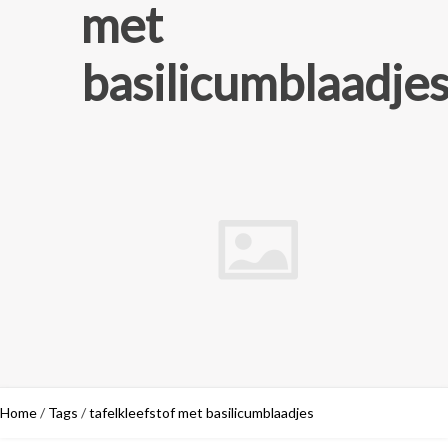
met
basilicumblaadje
Home
/
Tags
/
tafelkleefstof met basilicumblaadjes