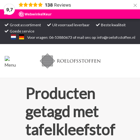
×
138
Reviews
9,7
Groot assortiment
Uit voorraad leverbaar
Beste kwaliteit
Goede service
Home
Voor vragen: 06-53880673 of mail ons op:
info@roelofsstoffen.nl
Assortiment
Blogs
Projecten
Producten
Contact
getagd met
Markten
tafelkleefstof