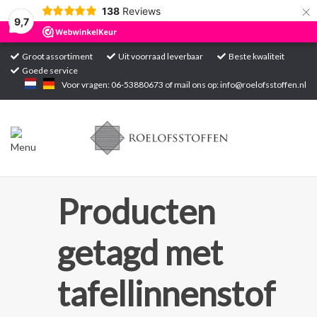
×
138
Reviews
9,7
Groot assortiment
Uit voorraad leverbaar
Beste kwaliteit
Goede service
Home
Voor vragen: 06-53880673 of mail ons op:
info@roelofsstoffen.nl
Assortiment
Blogs
Projecten
Producten
Contact
getagd met
Markten
tafellinnenstof