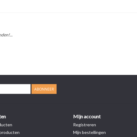
den!...
ABONNEER
ten
Mijn account
ducten
Registreren
producten
Mijn bestellingen