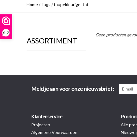
Home
/
Tags
/
taupekleurigestof
9,7
Geen producten gevon
ASSORTIMENT
Meld je aan voor onze nieuwsbrief:
Klantenservice
Produc
Projecten
Alle pro
Algemene Voorwaarden
Nieuwe 