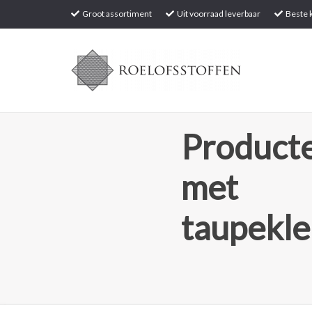
Groot assortiment
Uit voorraad leverbaar
Beste k
Producte
met
taupekle