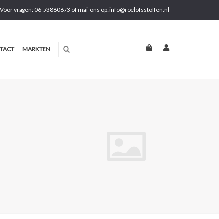
Voor vragen: 06-53880673 of mail ons op:
info@roelofsstoffen.nl
TACT
MARKTEN