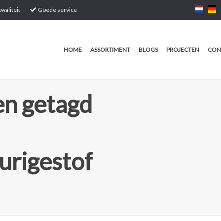
waliteit
Goede service
HOME
ASSORTIMENT
BLOGS
PROJECTEN
CON
n getagd
urigestof