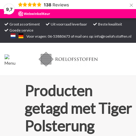
×
138
Reviews
9,7
Groot assortiment
Uit voorraad leverbaar
Beste kwaliteit
Goede service
Home
Voor vragen: 06-53880673 of mail ons op:
info@roelofsstoffen.nl
Assortiment
Blogs
Projecten
Producten
Contact
getagd met Tiger
Markten
Polsterung