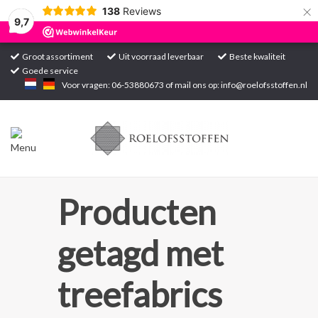
×
138
Reviews
9,7
Groot assortiment
Uit voorraad leverbaar
Beste kwaliteit
Goede service
Home
Voor vragen: 06-53880673 of mail ons op:
info@roelofsstoffen.nl
Assortiment
Blogs
Projecten
Producten
Contact
getagd met
Markten
treefabrics