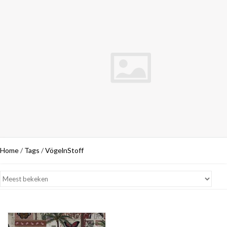
Home
/
Tags
/
VögelnStoff