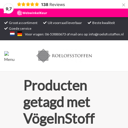
×
138
Reviews
9,7
Groot assortiment
Uit voorraad leverbaar
Beste kwaliteit
Goede service
Home
Voor vragen: 06-53880673 of mail ons op:
info@roelofsstoffen.nl
Assortiment
Blogs
Projecten
Producten
Contact
getagd met
Markten
VögelnStoff