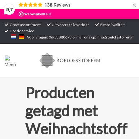
×
138
Reviews
9,7
Groot assortiment
Uit voorraad leverbaar
Beste kwaliteit
Goede service
Home
Voor vragen: 06-53880673 of mail ons op:
info@roelofsstoffen.nl
Assortiment
Blogs
Projecten
Producten
Contact
getagd met
Markten
Weihnachtstoff