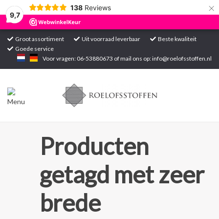
×
138
Reviews
9,7
Groot assortiment
Uit voorraad leverbaar
Beste kwaliteit
Goede service
Home
Voor vragen: 06-53880673 of mail ons op:
info@roelofsstoffen.nl
Assortiment
Blogs
Projecten
Producten
Contact
getagd met zeer
Markten
brede