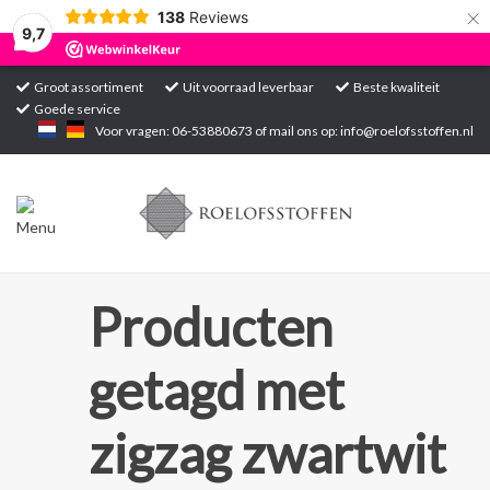
×
138
Reviews
9,7
Groot assortiment
Uit voorraad leverbaar
Beste kwaliteit
Goede service
Home
Voor vragen: 06-53880673 of mail ons op:
info@roelofsstoffen.nl
Assortiment
Blogs
Projecten
Producten
Contact
getagd met
Markten
zigzag zwartwit