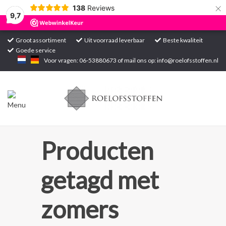
×
138
Reviews
9,7
Groot assortiment
Uit voorraad leverbaar
Beste kwaliteit
Goede service
Home
Voor vragen: 06-53880673 of mail ons op:
info@roelofsstoffen.nl
Assortiment
Blogs
Projecten
Producten
Contact
getagd met
Markten
zomers