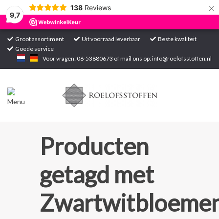
×
138
Reviews
9,7
Groot assortiment
Uit voorraad leverbaar
Beste kwaliteit
Goede service
Home
Voor vragen: 06-53880673 of mail ons op:
info@roelofsstoffen.nl
Assortiment
Blogs
Projecten
Producten
Contact
getagd met
Markten
Zwartwitbloeme