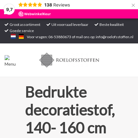
×
138
Reviews
9,7
Groot assortiment
Uit voorraad leverbaar
Beste kwaliteit
Goede service
Home
Voor vragen: 06-53880673 of mail ons op:
info@roelofsstoffen.nl
Assortiment
Blogs
Projecten
Bedrukte
Contact
decoratiestof,
Markten
140- 160 cm