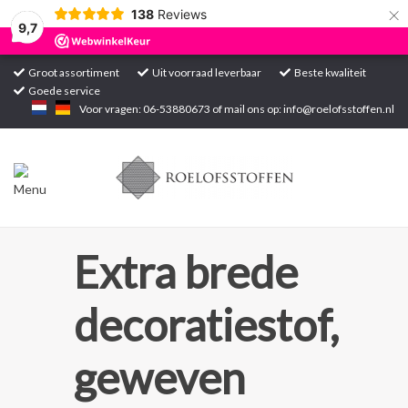
×
138
Reviews
9,7
Groot assortiment
Uit voorraad leverbaar
Beste kwaliteit
Goede service
Home
Voor vragen: 06-53880673 of mail ons op:
info@roelofsstoffen.nl
Assortiment
Blogs
Projecten
Extra brede
Contact
decoratiestof,
Markten
geweven