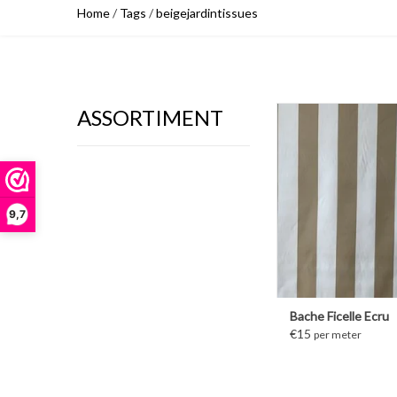
Home
/
Tags
/
beigejardintissues
ASSORTIMENT
MEER INFORM
9,7
Bache Ficelle Ecru
€15
per meter