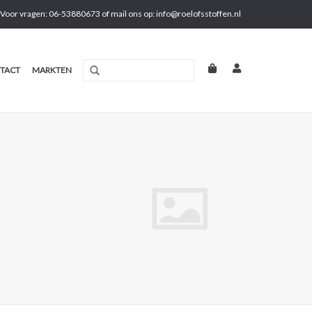
Voor vragen: 06-53880673 of mail ons op:
info@roelofsstoffen.nl
TACT
MARKTEN