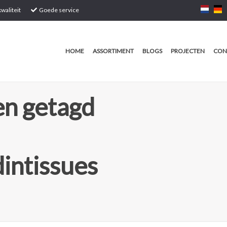
waliteit
Goede service
HOME
ASSORTIMENT
BLOGS
PROJECTEN
CON
n getagd
dintissues