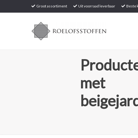
Groot assortiment
Uit voorraad leverbaar
Beste k
Producte
met
beigejar