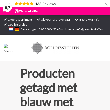
×
138
Reviews
9,7
Groot assortiment
Uit voorraad leverbaar
Beste kwaliteit
Goede service
Home
Voor vragen: 06-53880673 of mail ons op:
info@roelofsstoffen.nl
Assortiment
Blogs
Projecten
Producten
Contact
getagd met
Markten
blauw met