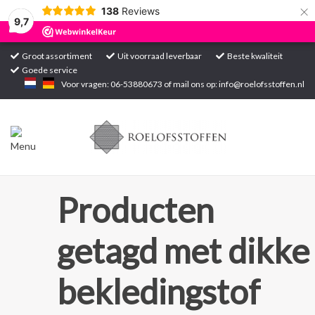
×
138
Reviews
9,7
Groot assortiment
Uit voorraad leverbaar
Beste kwaliteit
Goede service
Home
Voor vragen: 06-53880673 of mail ons op:
info@roelofsstoffen.nl
Assortiment
Blogs
Projecten
Producten
Contact
getagd met dikke
Markten
bekledingstof