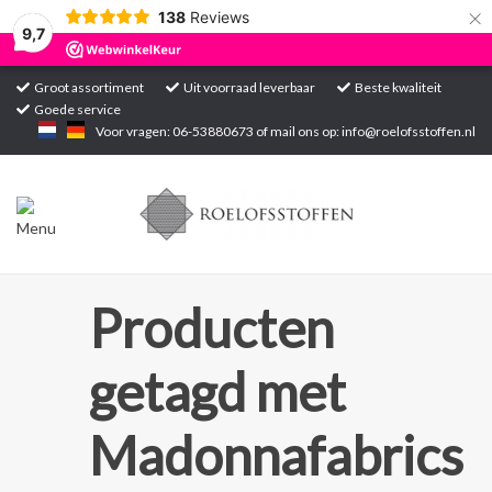
×
138
Reviews
9,7
Groot assortiment
Uit voorraad leverbaar
Beste kwaliteit
Goede service
Home
Voor vragen: 06-53880673 of mail ons op:
info@roelofsstoffen.nl
Assortiment
Blogs
Projecten
Producten
Contact
getagd met
Markten
Madonnafabrics