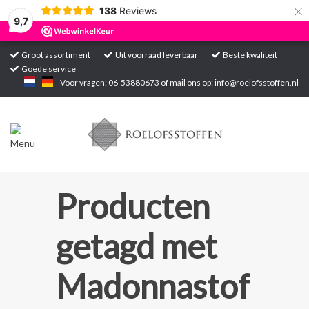
×
138
Reviews
9,7
Groot assortiment
Uit voorraad leverbaar
Beste kwaliteit
Goede service
Home
Voor vragen: 06-53880673 of mail ons op:
info@roelofsstoffen.nl
Assortiment
Blogs
Projecten
Producten
Contact
getagd met
Markten
Madonnastof