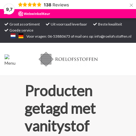
×
138
Reviews
9,7
Groot assortiment
Uit voorraad leverbaar
Beste kwaliteit
Goede service
Home
Voor vragen: 06-53880673 of mail ons op:
info@roelofsstoffen.nl
Assortiment
Blogs
Projecten
Producten
Contact
getagd met
Markten
vanitystof