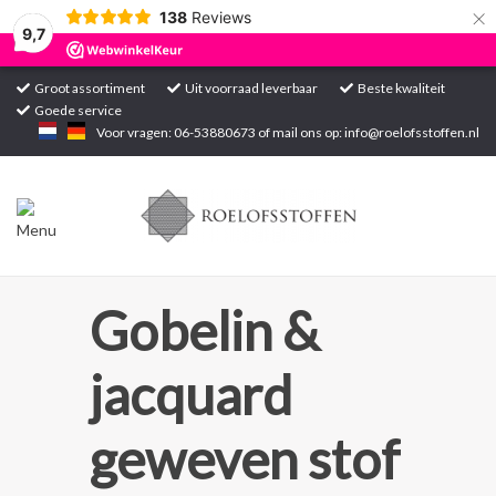
×
138
Reviews
9,7
Groot assortiment
Uit voorraad leverbaar
Beste kwaliteit
Goede service
Home
Voor vragen: 06-53880673 of mail ons op:
info@roelofsstoffen.nl
Assortiment
Blogs
Projecten
Gobelin &
Contact
jacquard
Markten
geweven stof