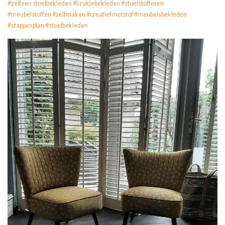
#zelfeen stoelbekleden #krukjebekleden #stoelstofferen
#meubelstoffen #zelfmaken #creatiefmetstof #meubelsbekleden
#stappenplan #stoelbekleden