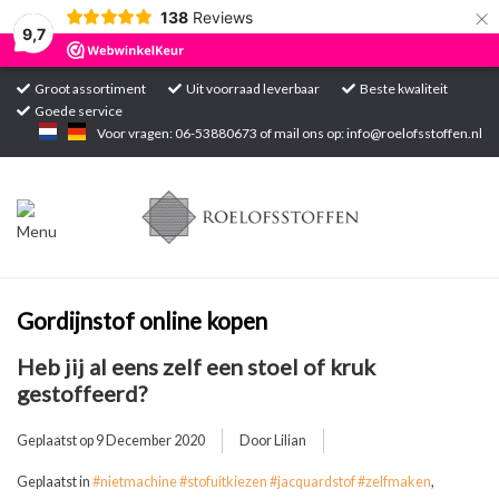
×
138
Reviews
9,7
Groot assortiment
Uit voorraad leverbaar
Beste kwaliteit
Goede service
Home
Voor vragen: 06-53880673 of mail ons op:
info@roelofsstoffen.nl
Assortiment
Blogs
Projecten
Gordijnstof online kopen
Heb jij al eens zelf een stoel of kruk
Contact
gestoffeerd?
Markten
Geplaatst op
9 December 2020
Door Lilian
Geplaatst in
#nietmachine #stofuitkiezen #jacquardstof #zelfmaken
,