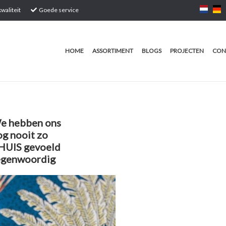
waliteit
Goede service
HOME
ASSORTIMENT
BLOGS
PROJECTEN
CON
e hebben ons
og nooit zo
HUIS gevoeld
egenwoordig