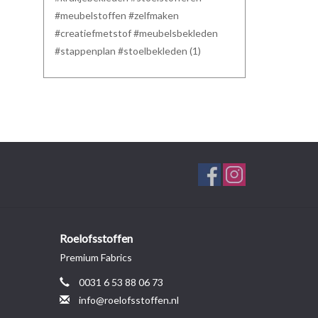
#meubelstoffen #zelfmaken
#creatiefmetstof #meubelsbekleden
#stappenplan #stoelbekleden
(1)
Roelofsstoffen
Premium Fabrics
0031 6 53 88 06 73
info@roelofsstoffen.nl