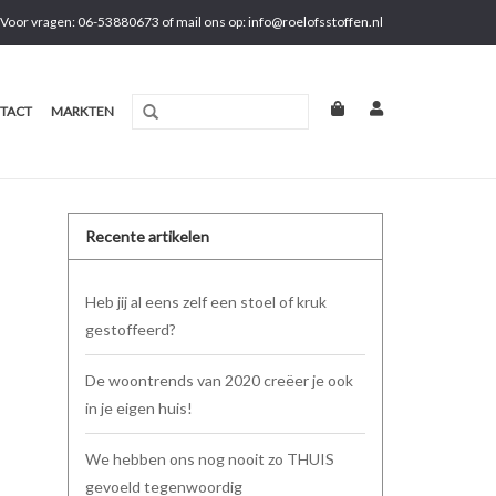
Voor vragen: 06-53880673 of mail ons op:
info@roelofsstoffen.nl
TACT
MARKTEN
Recente artikelen
Heb jij al eens zelf een stoel of kruk
gestoffeerd?
De woontrends van 2020 creëer je ook
in je eigen huis!
We hebben ons nog nooit zo THUIS
gevoeld tegenwoordig