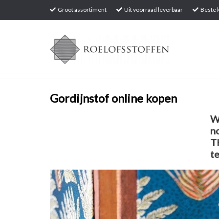
Groot assortiment
Uit voorraad leverbaar
Beste k
Gordijnstof online kopen
W
n
T
t